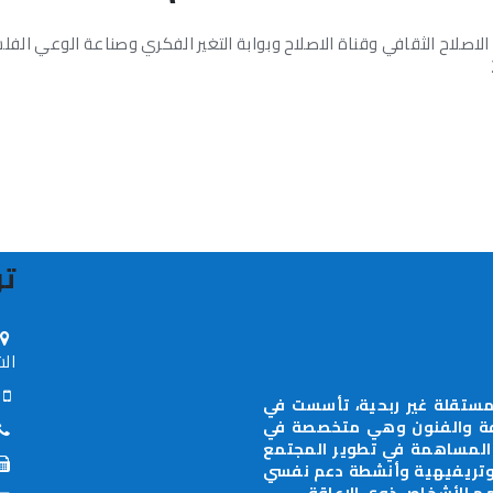
 الاصلاح الثقافي وقناة الاصلاح وبوابة التغير الفكري وصناعة الوعي الف
تو
الش
70-0598-885630
ستقلة غير ربحية، تأسست في
جال الثقافة والفنون وهي متخصصة في
 المساهمة في تطوير المجتمع
 وتريفيهية وأنشطة دعم نفسي