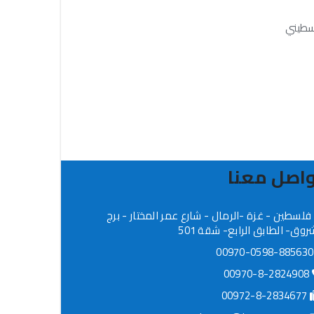
لسطيني
اصل معنا
فلسطين - غزة -الرمال - شارع عمر المختار - برج
روق- الطابق الرابع- شقة 501
009
00970-8-2824908
00972-8-2834677