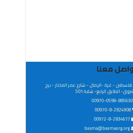
اصل معنا
فلسطين - غزة -الرمال - شارع عمر المختار - برج
روق- الطابق الرابع- شقة 501
009
00970-8-2824908
00972-8-2834677
basma@basmaorg.org