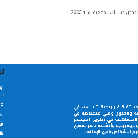
تو
الش
70-0598-885630
ستقلة غير ربحية، تأسست في
جال الثقافة والفنون وهي متخصصة في
 المساهمة في تطوير المجتمع
 وتريفيهية وأنشطة دعم نفسي
م الأشخاص ذوي الإعاقة.