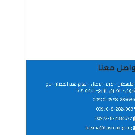
اصل معنا
فلسطين - غزة -الرمال - شارع عمر المختار - برج
روق- الطابق الرابع- شقة 501
009
00970-8-2824908
00972-8-2834677
basma@basmaorg.org